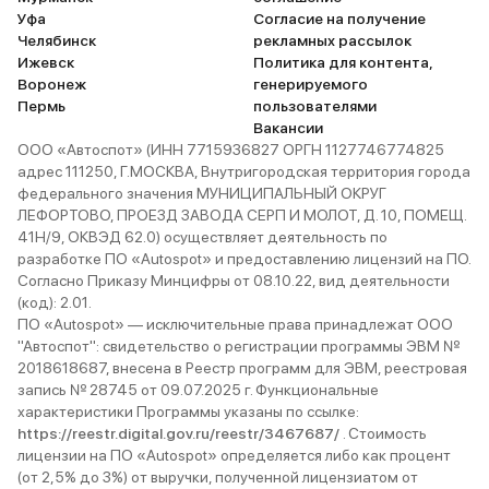
Уфа
Согласие на получение
Челябинск
рекламных рассылок
Ижевск
Политика для контента,
Воронеж
генерируемого
Пермь
пользователями
Вакансии
ООО «Автоспот» (ИНН 7715936827 ОРГН 1127746774825
адрес 111250, Г.МОСКВА, Внутригородская территория города
федерального значения МУНИЦИПАЛЬНЫЙ ОКРУГ
ЛЕФОРТОВО, ПРОЕЗД ЗАВОДА СЕРП И МОЛОТ, Д. 10, ПОМЕЩ.
41Н/9, ОКВЭД 62.0) осуществляет деятельность по
разработке ПО «Autospot» и предоставлению лицензий на ПО.
Согласно Приказу Минцифры от 08.10.22, вид деятельности
(код): 2.01.
ПО «Autospot» — исключительные права принадлежат ООО
"Автоспот": свидетельство о регистрации программы ЭВМ №
2018618687, внесена в Реестр программ для ЭВМ, реестровая
запись № 28745 от 09.07.2025 г. Функциональные
характеристики Программы указаны по ссылке:
https://reestr.digital.gov.ru/reestr/3467687/
. Стоимость
лицензии на ПО «Autospot» определяется либо как процент
(от 2,5% до 3%) от выручки, полученной лицензиатом от