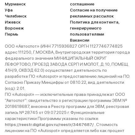
Мурманск
соглашение
Уфа
Согласие на получение
Челябинск
рекламных рассылок
Ижевск
Политика для контента,
Воронеж
генерируемого
Пермь
пользователями
Вакансии
ООО «Автоспот» (ИНН 7715936827 ОРГН 1127746774825
адрес 111250, Г.МОСКВА, Внутригородская территория города
федерального значения МУНИЦИПАЛЬНЫЙ ОКРУГ
ЛЕФОРТОВО, ПРОЕЗД ЗАВОДА СЕРП И МОЛОТ, Д. 10, ПОМЕЩ.
41Н/9, ОКВЭД 62.0) осуществляет деятельность по
разработке ПО «Autospot» и предоставлению лицензий на ПО.
Согласно Приказу Минцифры от 08.10.22, вид деятельности
(код): 2.01.
ПО «Autospot» — исключительные права принадлежат ООО
"Автоспот": свидетельство о регистрации программы ЭВМ №
2018618687, внесена в Реестр программ для ЭВМ, реестровая
запись № 28745 от 09.07.2025 г. Функциональные
характеристики Программы указаны по ссылке:
https://reestr.digital.gov.ru/reestr/3467687/
. Стоимость
лицензии на ПО «Autospot» определяется либо как процент