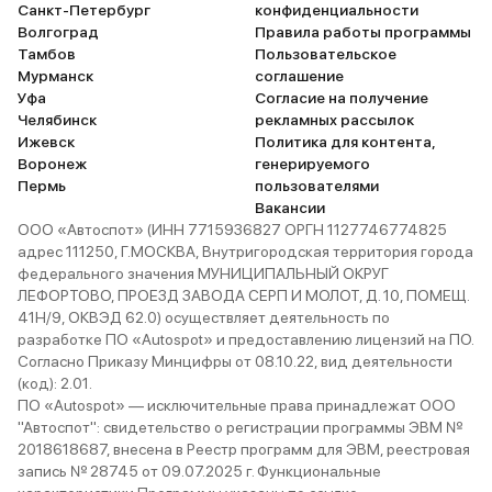
Санкт-Петербург
конфиденциальности
Волгоград
Правила работы программы
Тамбов
Пользовательское
Мурманск
соглашение
Уфа
Согласие на получение
Челябинск
рекламных рассылок
Ижевск
Политика для контента,
Воронеж
генерируемого
Пермь
пользователями
Вакансии
ООО «Автоспот» (ИНН 7715936827 ОРГН 1127746774825
адрес 111250, Г.МОСКВА, Внутригородская территория города
федерального значения МУНИЦИПАЛЬНЫЙ ОКРУГ
ЛЕФОРТОВО, ПРОЕЗД ЗАВОДА СЕРП И МОЛОТ, Д. 10, ПОМЕЩ.
41Н/9, ОКВЭД 62.0) осуществляет деятельность по
разработке ПО «Autospot» и предоставлению лицензий на ПО.
Согласно Приказу Минцифры от 08.10.22, вид деятельности
(код): 2.01.
ПО «Autospot» — исключительные права принадлежат ООО
"Автоспот": свидетельство о регистрации программы ЭВМ №
2018618687, внесена в Реестр программ для ЭВМ, реестровая
запись № 28745 от 09.07.2025 г. Функциональные