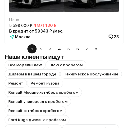
Цена
5 599 000 ₽
4 871 130 ₽
В кредит от 59343 ₽ /мес.
Москва
23
1
2
3
4
5
6
7
8
Наши клиенты ищут
Все модели BMW
BMW с пробегом
Дилеры в вашем городе
Техническое обслуживание
Ремонт
Ремонт кузова
Renault Megane хэтчбек с пробегом
Renault универсал с пробегом
Renault хэтчбек с пробегом
Ford Kuga дизель с пробегом