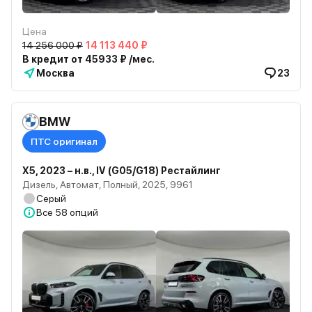
Цена
14 256 000 ₽
14 113 440 ₽
В кредит от 45933 ₽ /мес.
Москва
23
BMW
ПТС оригинал
X5, 2023 – н.в., IV (G05/G18) Рестайлинг
Дизель, Автомат, Полный, 2025, 9961
Серый
Все
58 опций