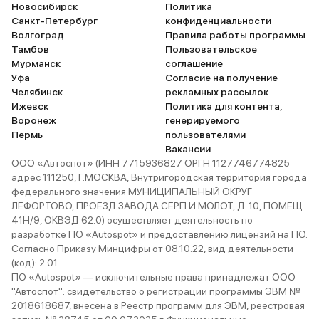
Новосибирск
Политика
Санкт-Петербург
конфиденциальности
Волгоград
Правила работы программы
Тамбов
Пользовательское
Мурманск
соглашение
Уфа
Согласие на получение
Челябинск
рекламных рассылок
Ижевск
Политика для контента,
Воронеж
генерируемого
Пермь
пользователями
Вакансии
ООО «Автоспот» (ИНН 7715936827 ОРГН 1127746774825
адрес 111250, Г.МОСКВА, Внутригородская территория города
федерального значения МУНИЦИПАЛЬНЫЙ ОКРУГ
ЛЕФОРТОВО, ПРОЕЗД ЗАВОДА СЕРП И МОЛОТ, Д. 10, ПОМЕЩ.
41Н/9, ОКВЭД 62.0) осуществляет деятельность по
разработке ПО «Autospot» и предоставлению лицензий на ПО.
Согласно Приказу Минцифры от 08.10.22, вид деятельности
(код): 2.01.
ПО «Autospot» — исключительные права принадлежат ООО
"Автоспот": свидетельство о регистрации программы ЭВМ №
2018618687, внесена в Реестр программ для ЭВМ, реестровая