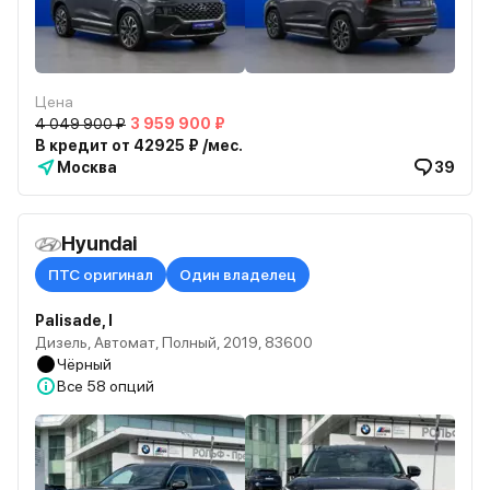
Цена
4 049 900 ₽
3 959 900 ₽
В кредит от 42925 ₽ /мес.
Москва
39
Hyundai
ПТС оригинал
Один владелец
Palisade, I
Дизель, Автомат, Полный, 2019, 83600
Чёрный
Все
58 опций