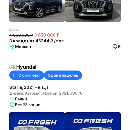
Цена
4 080 000 ₽
3 650 000 ₽
В кредит от 43244 ₽ /мес.
Москва
6
Hyundai
ПТС оригинал
Один владелец
Staria, 2021 – н.в., I
Дизель, Автомат, Полный, 2021, 30678
Белый
Все
33 опции