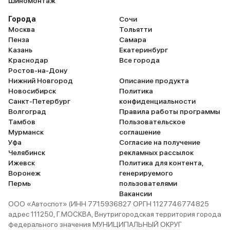
Шиномонтаж
Города
Сочи
Москва
Тольятти
Пенза
Самара
Казань
Екатеринбург
Краснодар
Все города
Ростов-на-Дону
Нижний Новгород
Описание продукта
Новосибирск
Политика
Санкт-Петербург
конфиденциальности
Волгоград
Правила работы программы
Тамбов
Пользовательское
Мурманск
соглашение
Уфа
Согласие на получение
Челябинск
рекламных рассылок
Ижевск
Политика для контента,
Воронеж
генерируемого
Пермь
пользователями
Вакансии
ООО «Автоспот» (ИНН 7715936827 ОРГН 1127746774825
адрес 111250, Г.МОСКВА, Внутригородская территория города
федерального значения МУНИЦИПАЛЬНЫЙ ОКРУГ