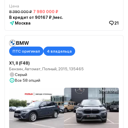
Цена
8 390 000 ₽
7 980 000 ₽
В кредит от 90167 ₽ /мес.
Москва
21
BMW
ПТС оригинал
4 владельца
X1, II (F48)
Бензин, Автомат, Полный, 2015, 135465
Серый
Все
58 опций