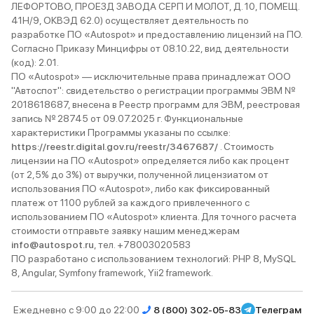
ЛЕФОРТОВО, ПРОЕЗД ЗАВОДА СЕРП И МОЛОТ, Д. 10, ПОМЕЩ.
41Н/9, ОКВЭД 62.0) осуществляет деятельность по
разработке ПО «Autospot» и предоставлению лицензий на ПО.
Согласно Приказу Минцифры от 08.10.22, вид деятельности
(код): 2.01.
ПО «Autospot» — исключительные права принадлежат ООО
"Автоспот": свидетельство о регистрации программы ЭВМ №
2018618687, внесена в Реестр программ для ЭВМ, реестровая
запись № 28745 от 09.07.2025 г. Функциональные
характеристики Программы указаны по ссылке:
https://reestr.digital.gov.ru/reestr/3467687/
. Стоимость
лицензии на ПО «Autospot» определяется либо как процент
(от 2,5% до 3%) от выручки, полученной лицензиатом от
использования ПО «Autospot», либо как фиксированный
платеж от 1100 рублей за каждого привлеченного с
использованием ПО «Autospot» клиента. Для точного расчета
стоимости отправьте заявку нашим менеджерам
info@autospot.ru
, тел. +78003020583
ПО разработано с использованием технологий: PHP 8, MySQL
8, Angular, Symfony framework, Yii2 framework.
Ежедневно с 9:00 до 22:00
8 (800) 302-05-83
Телеграм