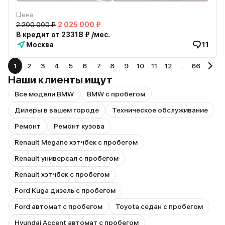
Цена
2 200 000 ₽
2 025 000 ₽
В кредит от 23318 ₽ /мес.
Москва
11
1
2
3
4
5
6
7
8
9
10
11
12
…
66
Наши клиенты ищут
Все модели BMW
BMW с пробегом
Дилеры в вашем городе
Техническое обслуживание
Ремонт
Ремонт кузова
Renault Megane хэтчбек с пробегом
Renault универсал с пробегом
Renault хэтчбек с пробегом
Ford Kuga дизель с пробегом
Ford автомат с пробегом
Toyota седан с пробегом
Hyundai Accent автомат с пробегом