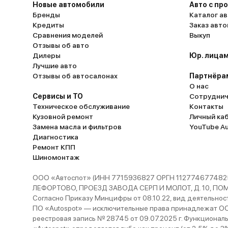
Новые автомобили
Авто с пр
Бренды
Каталог ав
Кредиты
Заказ авт
Сравнения моделей
Выкуп
Отзывы об авто
Дилеры
Юр. лицам
Лучшие авто
Отзывы об автосалонах
Партнёра
О нас
Сервисы и ТО
Сотруднич
Техническое обслуживание
Контакты
Кузовной ремонт
Личный ка
Замена масла и фильтров
YouTube A
Диагностика
Ремонт КПП
Шиномонтаж
ООО «Автоспот» (ИНН 7715936827 ОРГН 1127746774825
ЛЕФОРТОВО, ПРОЕЗД ЗАВОДА СЕРП И МОЛОТ, Д. 10, ПОМЕЩ
Согласно Приказу Минцифры от 08.10.22, вид деятельности
ПО «Autospot» — исключительные права принадлежат ООО
реестровая запись № 28745 от 09.07.2025 г. Функционал