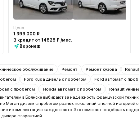
Цена
1 399 000 ₽
В кредит от 14828 ₽ /мес.
Воронеж
хническое обслуживание
Ремонт
Ремонт кузова
Renaul
пробегом
Ford Kuga дизель с пробегом
Ford автомат с про
рсал с пробегом
Honda автомат с пробегом
Renault унив
игателем в Брянске выбирают за надёжность французской техники,
но Меган дизель с пробегом разных поколений с полной историей 
ояние и комплектацию каждого авто. Это помогает подобрать поде
 дилера с гарантией.