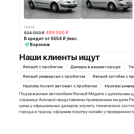
Цена
524 000 ₽
499 000 ₽
В кредит от 5554 ₽ /мес.
Воронеж
Наши клиенты ищут
Renault с пробегом
Дилеры в вашем городе
Те
Renault универсал с пробегом
Renault хэтчбек с 
Hyundai Accent автомат с пробегом
Hyundai униве
Подержанные автомобили Renault Megane с дизельным дв
странице Autospot представлены проверенные модели Ре
цены у официальных дилеров, изучить техническое сост
города и трассы, оформив покупку онлайн у проверенного