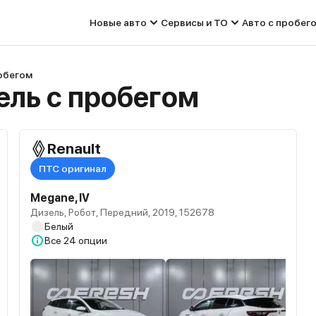
Новые авто
Сервисы и ТО
Авто с пробег
робегом
ель с пробегом
Renault
ПТС оригинал
Megane, IV
Дизель, Робот, Передний, 2019, 152678
Белый
Все
24 опции