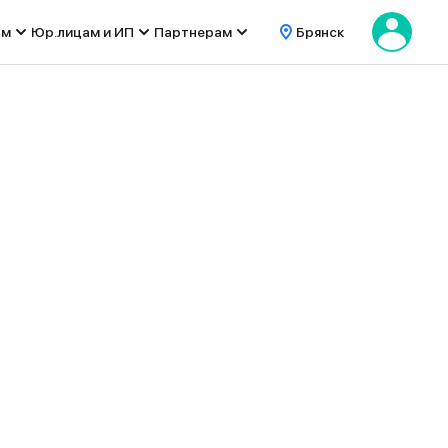
ом
Юр.лицам и ИП
Партнерам
Брянск