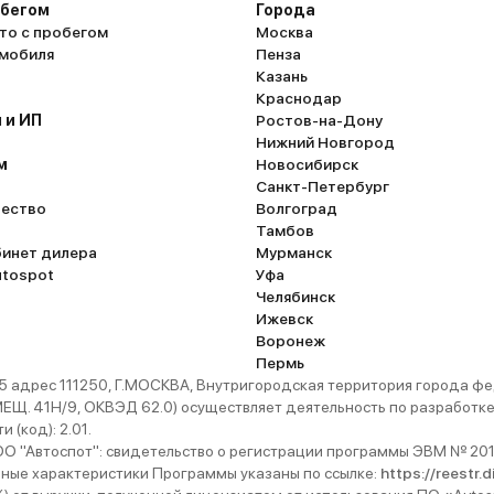
обегом
Города
то с пробегом
Москва
омобиля
Пенза
Казань
Краснодар
 и ИП
Ростов-на-Дону
Нижний Новгород
м
Новосибирск
Санкт-Петербург
ество
Волгоград
Тамбов
бинет дилера
Мурманск
utospot
Уфа
Челябинск
Ижевск
Воронеж
Пермь
 адрес 111250, Г.МОСКВА, Внутригородская территория города
. 41Н/9, ОКВЭД 62.0) осуществляет деятельность по разработке 
 (код): 2.01.
 "Автоспот": свидетельство о регистрации программы ЭВМ № 201
ьные характеристики Программы указаны по ссылке:
https://reestr.