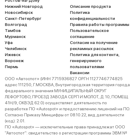
Ростов-на-Дону
Нижний Новгород
Описание продукта
Новосибирск
Политика
Санкт-Петербург
конфиденциальности
Волгоград
Правила работы программы
Тамбов
Пользовательское
Мурманск
соглашение
Уфа
Согласие на получение
Челябинск
рекламных рассылок
Ижевск
Политика для контента,
Воронеж
генерируемого
Пермь
пользователями
Вакансии
ООО «Автоспот» (ИНН 7715936827 ОРГН 1127746774825
адрес 111250, Г.МОСКВА, Внутригородская территория города
федерального значения МУНИЦИПАЛЬНЫЙ ОКРУГ
ЛЕФОРТОВО, ПРОЕЗД ЗАВОДА СЕРП И МОЛОТ, Д. 10, ПОМЕЩ.
41Н/9, ОКВЭД 62.0) осуществляет деятельность по
разработке ПО «Autospot» и предоставлению лицензий на ПО.
Согласно Приказу Минцифры от 08.10.22, вид деятельности
(код): 2.01.
ПО «Autospot» — исключительные права принадлежат ООО
"Автоспот": свидетельство о регистрации программы ЭВМ №