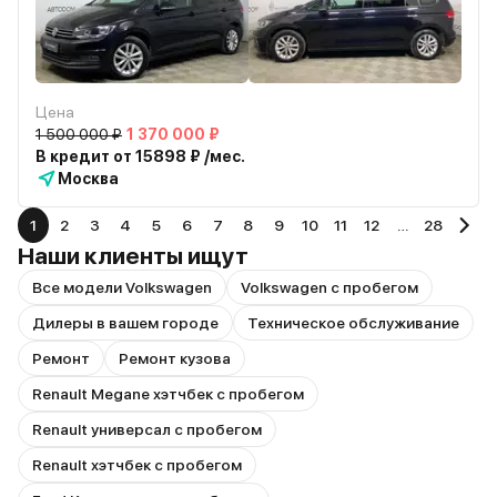
Цена
1 500 000 ₽
1 370 000 ₽
В кредит от 15898 ₽ /мес.
Москва
1
2
3
4
5
6
7
8
9
10
11
12
…
28
Наши клиенты ищут
Все модели Volkswagen
Volkswagen с пробегом
Дилеры в вашем городе
Техническое обслуживание
Ремонт
Ремонт кузова
Renault Megane хэтчбек с пробегом
Renault универсал с пробегом
Renault хэтчбек с пробегом