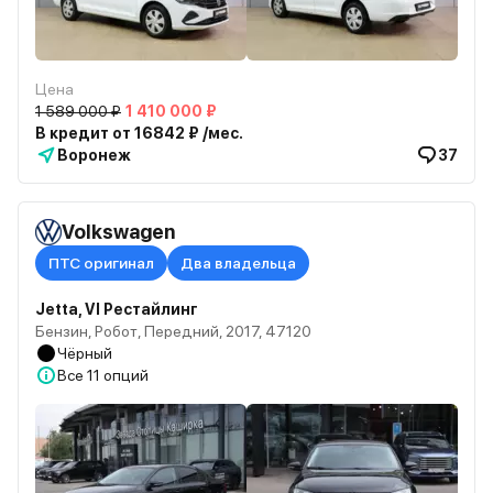
Цена
1 589 000 ₽
1 410 000 ₽
В кредит от 16842 ₽ /мес.
Воронеж
37
Volkswagen
ПТС оригинал
Два владельца
Jetta, VI Рестайлинг
Бензин, Робот, Передний, 2017, 47120
Чёрный
Все
11 опций