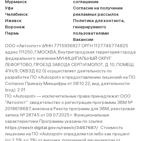
Мурманск
соглашение
Уфа
Согласие на получение
Челябинск
рекламных рассылок
Ижевск
Политика для контента,
Воронеж
генерируемого
Пермь
пользователями
Вакансии
ООО «Автоспот» (ИНН 7715936827 ОРГН 1127746774825
адрес 111250, Г.МОСКВА, Внутригородская территория города
федерального значения МУНИЦИПАЛЬНЫЙ ОКРУГ
ЛЕФОРТОВО, ПРОЕЗД ЗАВОДА СЕРП И МОЛОТ, Д. 10, ПОМЕЩ.
41Н/9, ОКВЭД 62.0) осуществляет деятельность по
разработке ПО «Autospot» и предоставлению лицензий на ПО.
Согласно Приказу Минцифры от 08.10.22, вид деятельности
(код): 2.01.
ПО «Autospot» — исключительные права принадлежат ООО
"Автоспот": свидетельство о регистрации программы ЭВМ №
2018618687, внесена в Реестр программ для ЭВМ, реестровая
запись № 28745 от 09.07.2025 г. Функциональные
характеристики Программы указаны по ссылке:
https://reestr.digital.gov.ru/reestr/3467687/
. Стоимость
лицензии на ПО «Autospot» определяется либо как процент
(от 2,5% до 3%) от выручки, полученной лицензиатом от