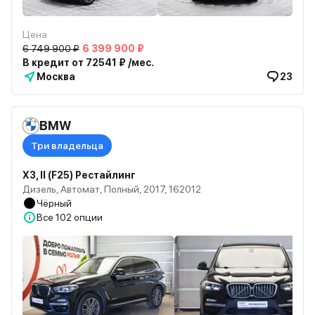
Цена
6 749 900 ₽
6 399 900 ₽
В кредит от 72541 ₽ /мес.
Москва
23
BMW
Три владельца
X3, II (F25) Рестайлинг
Дизель, Автомат, Полный, 2017, 162012
Чёрный
Все
102 опции