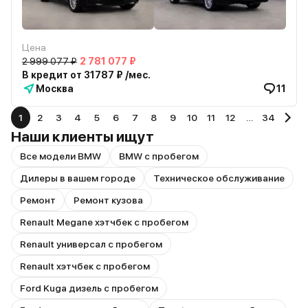
Цена
2 999 077 ₽
2 781 077 ₽
В кредит от 31787 ₽ /мес.
Москва
11
1
2
3
4
5
6
7
8
9
10
11
12
…
34
Наши клиенты ищут
Все модели BMW
BMW с пробегом
Дилеры в вашем городе
Техническое обслуживание
Ремонт
Ремонт кузова
Renault Megane хэтчбек с пробегом
Renault универсал с пробегом
Renault хэтчбек с пробегом
Ford Kuga дизель с пробегом