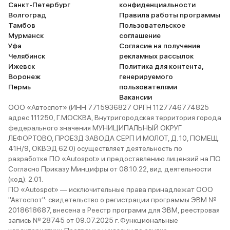
Санкт-Петербург
конфиденциальности
Волгоград
Правила работы программы
Тамбов
Пользовательское
Мурманск
соглашение
Уфа
Согласие на получение
Челябинск
рекламных рассылок
Ижевск
Политика для контента,
Воронеж
генерируемого
Пермь
пользователями
Вакансии
ООО «Автоспот» (ИНН 7715936827 ОРГН 1127746774825
адрес 111250, Г.МОСКВА, Внутригородская территория города
федерального значения МУНИЦИПАЛЬНЫЙ ОКРУГ
ЛЕФОРТОВО, ПРОЕЗД ЗАВОДА СЕРП И МОЛОТ, Д. 10, ПОМЕЩ.
41Н/9, ОКВЭД 62.0) осуществляет деятельность по
разработке ПО «Autospot» и предоставлению лицензий на ПО.
Согласно Приказу Минцифры от 08.10.22, вид деятельности
(код): 2.01.
ПО «Autospot» — исключительные права принадлежат ООО
"Автоспот": свидетельство о регистрации программы ЭВМ №
2018618687, внесена в Реестр программ для ЭВМ, реестровая
запись № 28745 от 09.07.2025 г. Функциональные