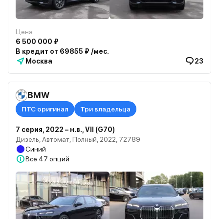
Цена
6 500 000 ₽
В кредит от 69855 ₽ /мес.
Москва
23
BMW
ПТС оригинал
Три владельца
7 серия, 2022 – н.в., VII (G70)
Дизель, Автомат, Полный, 2022, 72789
Синий
Все
47 опций