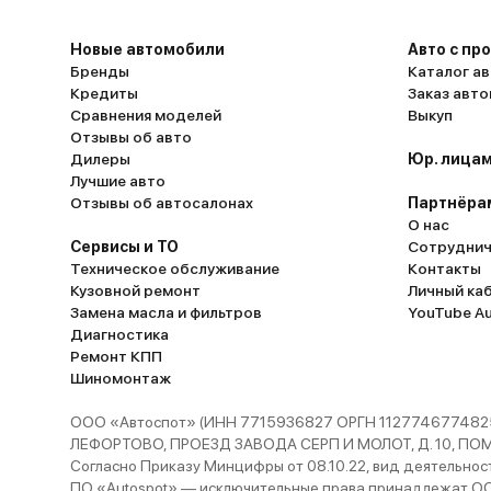
Новые автомобили
Авто с пр
Бренды
Каталог ав
Кредиты
Заказ авт
Сравнения моделей
Выкуп
Отзывы об авто
Дилеры
Юр. лицам
Лучшие авто
Отзывы об автосалонах
Партнёра
О нас
Сервисы и ТО
Сотруднич
Техническое обслуживание
Контакты
Кузовной ремонт
Личный ка
Замена масла и фильтров
YouTube A
Диагностика
Ремонт КПП
Шиномонтаж
ООО «Автоспот» (ИНН 7715936827 ОРГН 1127746774825
ЛЕФОРТОВО, ПРОЕЗД ЗАВОДА СЕРП И МОЛОТ, Д. 10, ПОМЕЩ
Согласно Приказу Минцифры от 08.10.22, вид деятельности
ПО «Autospot» — исключительные права принадлежат ООО