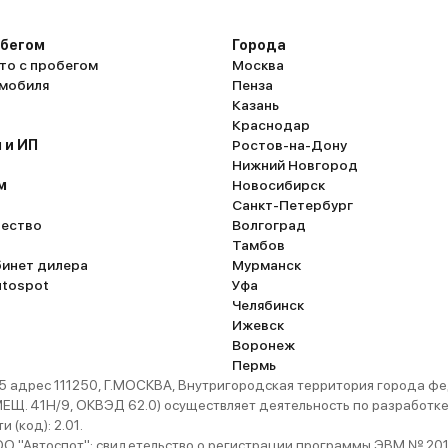
обегом
Города
то с пробегом
Москва
омобиля
Пенза
Казань
Краснодар
 и ИП
Ростов-на-Дону
Нижний Новгород
м
Новосибирск
Санкт-Петербург
ество
Волгоград
Тамбов
бинет дилера
Мурманск
utospot
Уфа
Челябинск
Ижевск
Воронеж
Пермь
 адрес 111250, Г.МОСКВА, Внутригородская территория города
. 41Н/9, ОКВЭД 62.0) осуществляет деятельность по разработке 
 (код): 2.01.
 "Автоспот": свидетельство о регистрации программы ЭВМ № 201