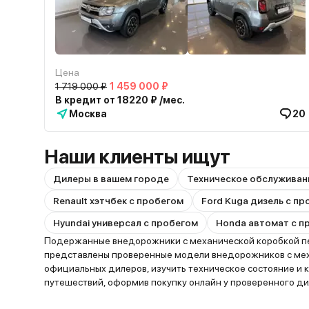
Цена
1 719 000 ₽
1 459 000 ₽
В кредит от 18220 ₽ /мес.
Москва
20
Наши клиенты ищут
Дилеры в вашем городе
Техническое обслуживан
Renault хэтчбек с пробегом
Ford Kuga дизель с п
Hyundai универсал с пробегом
Honda автомат с п
Подержанные внедорожники с механической коробкой пере
представлены проверенные модели внедорожников с меха
официальных дилеров, изучить техническое состояние и
путешествий, оформив покупку онлайн у проверенного ди