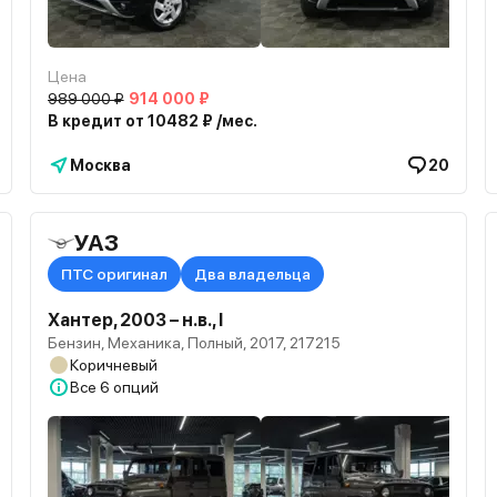
Цена
989 000 ₽
914 000 ₽
В кредит от 10482 ₽ /мес.
Москва
20
УАЗ
ПТС оригинал
Два владельца
Хантер, 2003 – н.в., I
Бензин, Механика, Полный, 2017, 217215
Коричневый
Все
6 опций