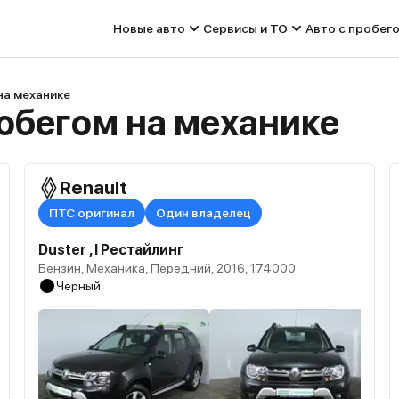
Новые авто
Сервисы и ТО
Авто с пробег
на механике
обегом на механике
Renault
ПТС оригинал
Один владелец
Duster , I Рестайлинг
Бензин, Механика, Передний, 2016, 174000
Черный