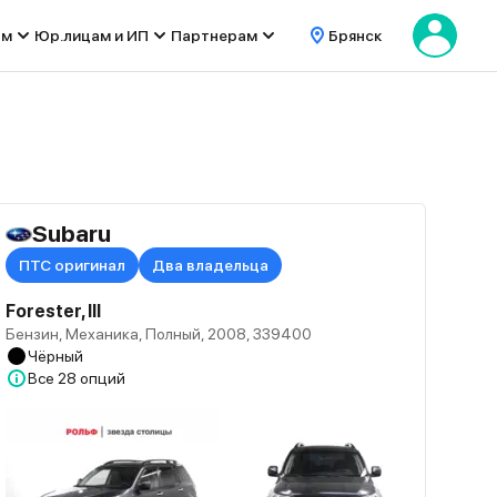
ом
Юр.лицам и ИП
Партнерам
Брянск
Subaru
ПТС оригинал
Два владельца
Forester, III
Бензин, Механика, Полный, 2008, 339400
Чёрный
Все
28 опций