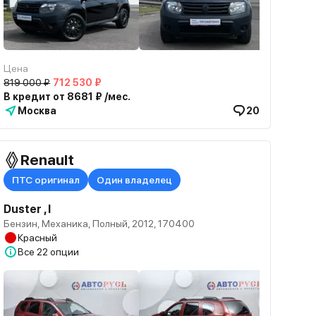
Цена
819 000 ₽
712 530 ₽
В кредит от 8681 ₽ /мес.
Москва
20
Renault
ПТС оригинал
Один владелец
Duster , I
Бензин, Механика, Полный, 2012, 170400
Красный
Все
22 опции