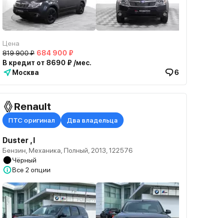
Цена
819 900 ₽
684 900 ₽
В кредит от 8690 ₽ /мес.
Москва
6
Renault
ПТС оригинал
Два владельца
Duster , I
Бензин, Механика, Полный, 2013, 122576
Чёрный
Все
2 опции