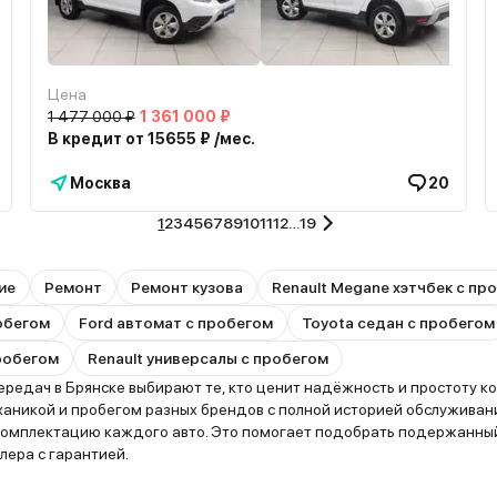
Цена
1 477 000 ₽
1 361 000 ₽
В кредит от 15655 ₽ /мес.
Москва
20
1
2
3
4
5
6
7
8
9
10
11
12
…
19
ие
Ремонт
Ремонт кузова
Renault Megane хэтчбек с пр
робегом
Ford автомат с пробегом
Toyota седан с пробегом
робегом
Renault универсалы с пробегом
дач в Брянске выбирают те, кто ценит надёжность и простоту кон
никой и пробегом разных брендов с полной историей обслуживани
 комплектацию каждого авто. Это помогает подобрать подержанны
лера с гарантией.