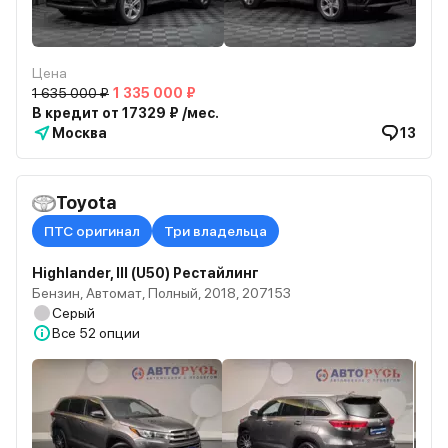
Цена
1 635 000 ₽
1 335 000 ₽
В кредит от 17329 ₽ /мес.
Москва
13
Toyota
ПТС оригинал
Три владельца
Highlander, III (U50) Рестайлинг
Бензин, Автомат, Полный, 2018, 207153
Серый
Все
52 опции