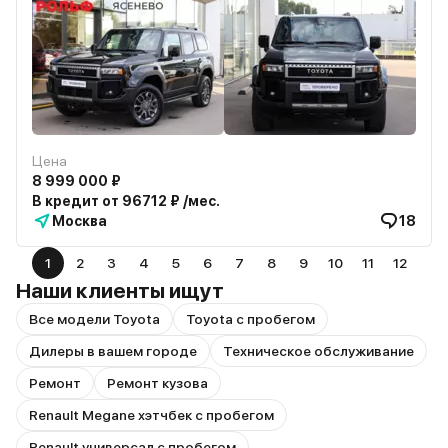
Цена
8 999 000 ₽
В кредит от 96712 ₽ /мес.
Москва
18
1
2
3
4
5
6
7
8
9
10
11
12
Наши клиенты ищут
Все модели Toyota
Toyota с пробегом
Дилеры в вашем городе
Техническое обслуживание
Ремонт
Ремонт кузова
Renault Megane хэтчбек с пробегом
Renault универсал с пробегом