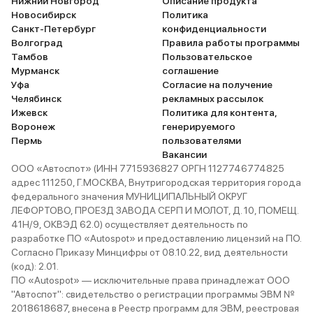
Нижний Новгород
Описание продукта
Новосибирск
Политика
Санкт-Петербург
конфиденциальности
Волгоград
Правила работы программы
Тамбов
Пользовательское
Мурманск
соглашение
Уфа
Согласие на получение
Челябинск
рекламных рассылок
Ижевск
Политика для контента,
Воронеж
генерируемого
Пермь
пользователями
Вакансии
ООО «Автоспот» (ИНН 7715936827 ОРГН 1127746774825
адрес 111250, Г.МОСКВА, Внутригородская территория города
федерального значения МУНИЦИПАЛЬНЫЙ ОКРУГ
ЛЕФОРТОВО, ПРОЕЗД ЗАВОДА СЕРП И МОЛОТ, Д. 10, ПОМЕЩ.
41Н/9, ОКВЭД 62.0) осуществляет деятельность по
разработке ПО «Autospot» и предоставлению лицензий на ПО.
Согласно Приказу Минцифры от 08.10.22, вид деятельности
(код): 2.01.
ПО «Autospot» — исключительные права принадлежат ООО
"Автоспот": свидетельство о регистрации программы ЭВМ №
2018618687, внесена в Реестр программ для ЭВМ, реестровая