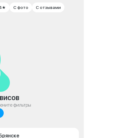
 4★
С фото
С отзывами
висов
мените фильтры
 Брянске