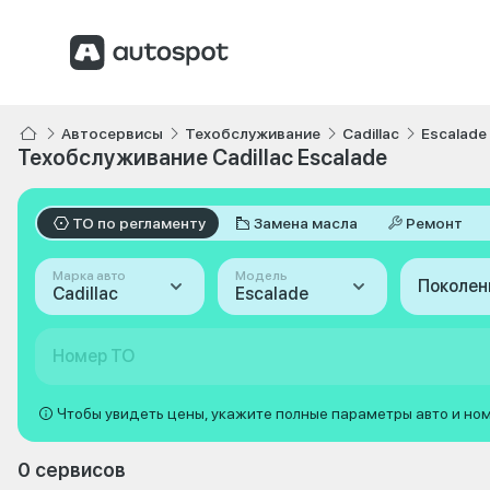
Автосервисы
Техобслуживание
Cadillac
Escalade
Техобслуживание Cadillac Escalade
ТО по регламенту
Замена масла
Ремонт
Марка авто
Модель
Поколен
Cadillac
Escalade
Номер ТО
Чтобы увидеть цены, укажите полные параметры авто и но
0 сервисов