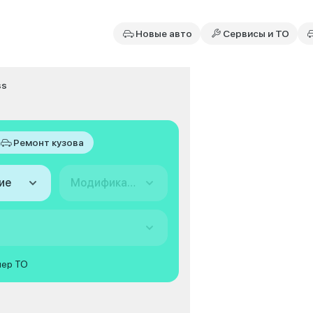
Новые авто
Сервисы и ТО
ss
Ремонт кузова
ие
Модификация
мер ТО