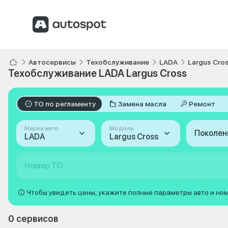
Автосервисы
Техобслуживание
LADA
Largus Cro
Техобслуживание LADA Largus Cross
ТО по регламенту
Замена масла
Ремонт
Марка авто
Модель
Поколен
LADA
Largus Cross
Номер ТО
Чтобы увидеть цены, укажите полные параметры авто и но
0 сервисов