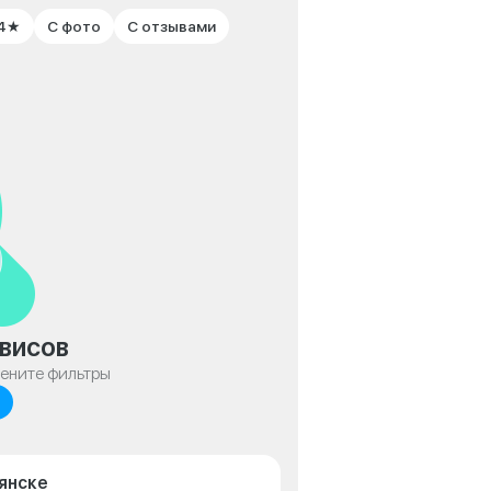
 4★
С фото
С отзывами
висов
мените фильтры
янске