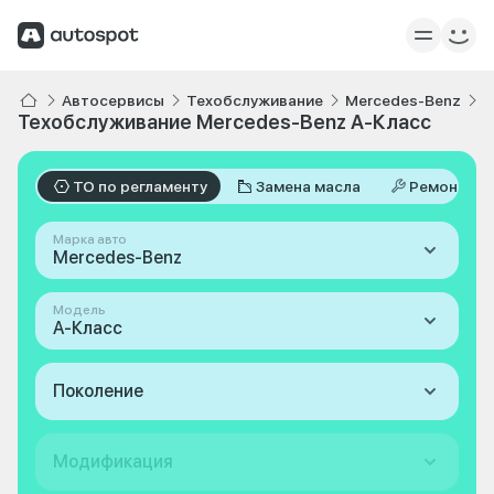
Автосервисы
Техобслуживание
Mercedes-Benz
A
Техобслуживание Mercedes-Benz A-Класс
ТО по регламенту
Замена масла
Ремонт
Марка авто
Mercedes-Benz
Модель
A-Класс
Поколение
Модификация