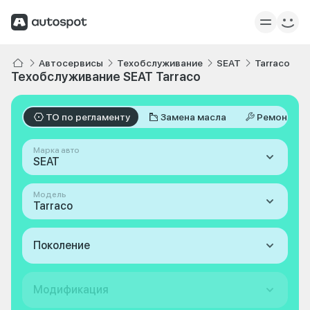
Автосервисы
Техобслуживание
SEAT
Tarraco
Техобслуживание SEAT Tarraco
ТО по регламенту
Замена масла
Ремонт
Марка авто
SEAT
Модель
Tarraco
Поколение
Модификация