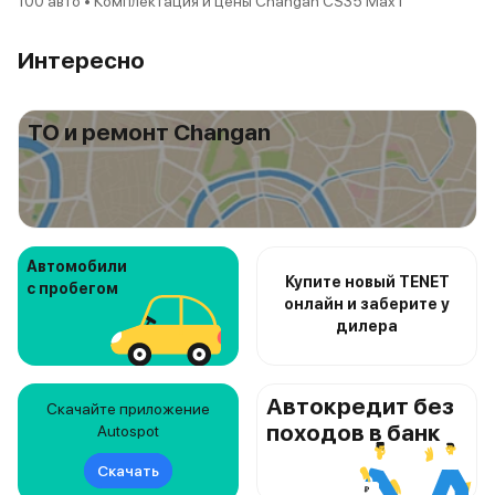
100 авто • Комплектация и цены Changan CS35 Max I
Интересно
ТО и ремонт Changan
Автомобили
Купите новый TENET
с пробегом
онлайн и заберите у
дилера
Автокредит без
Скачайте приложение
походов в банк
Autospot
Скачать