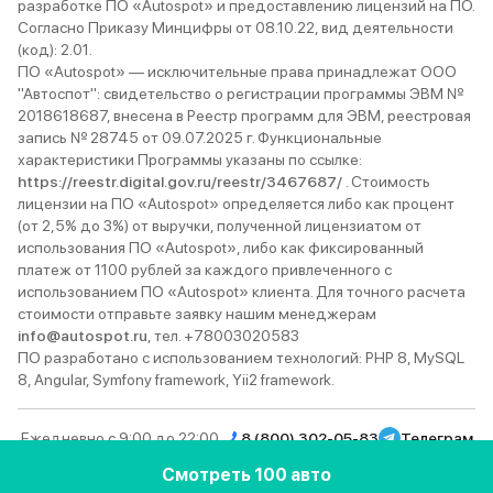
разработке ПО «Autospot» и предоставлению лицензий на ПО.
Согласно Приказу Минцифры от 08.10.22, вид деятельности
(код): 2.01.
ПО «Autospot» — исключительные права принадлежат ООО
"Автоспот": свидетельство о регистрации программы ЭВМ №
2018618687, внесена в Реестр программ для ЭВМ, реестровая
запись № 28745 от 09.07.2025 г. Функциональные
характеристики Программы указаны по ссылке:
https://reestr.digital.gov.ru/reestr/3467687/
. Стоимость
лицензии на ПО «Autospot» определяется либо как процент
(от 2,5% до 3%) от выручки, полученной лицензиатом от
использования ПО «Autospot», либо как фиксированный
платеж от 1100 рублей за каждого привлеченного с
использованием ПО «Autospot» клиента. Для точного расчета
стоимости отправьте заявку нашим менеджерам
info@autospot.ru
, тел. +78003020583
ПО разработано с использованием технологий: PHP 8, MySQL
8, Angular, Symfony framework, Yii2 framework.
Ежедневно с 9:00 до 22:00
8 (800) 302-05-83
Телеграм
Вконтакте
YouTube
Rutube
MAX
Дзен
Смотреть 100 авто
© 2013–2026 Autospot