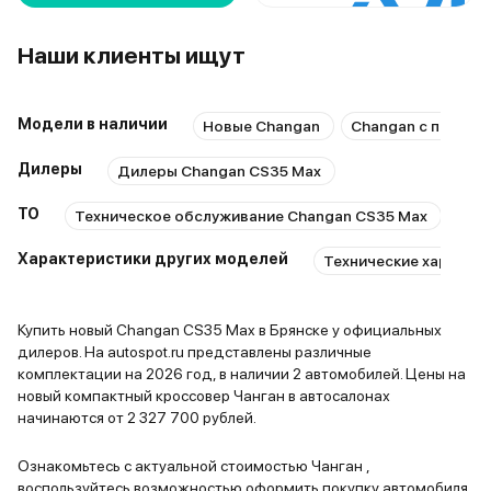
Наши клиенты ищут
Модели в наличии
Новые Changan
Changan с пробег
Дилеры
Дилеры Changan CS35 Max
ТО
Техническое обслуживание Changan CS35 Max
Рем
Характеристики других моделей
Технические характер
Купить новый Changan CS35 Max в Брянске у официальных
дилеров. На autospot.ru представлены различные
комплектации на 2026 год, в наличии 2 автомобилей. Цены на
новый компактный кроссовер Чанган в автосалонах
начинаются от 2 327 700 рублей.
Ознакомьтесь с актуальной стоимостью Чанган ,
воспользуйтесь возможностью оформить покупку автомобиля