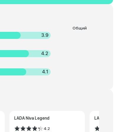
Общий
3.9
4.2
4.1
LADA Niva Legend
LADA Niva Legend
4.2
4.5