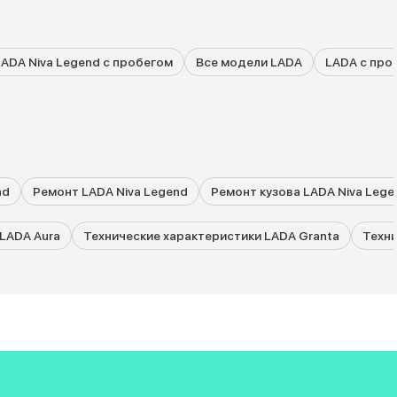
LADA Niva Legend с пробегом
Все модели LADA
LADA с про
nd
Ремонт LADA Niva Legend
Ремонт кузова LADA Niva Lege
LADA Aura
Технические характеристики LADA Granta
Техни