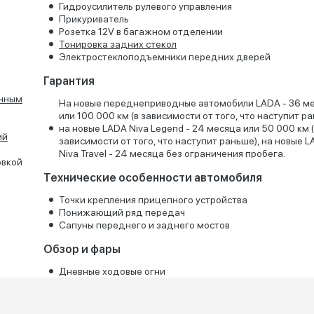
Гидроусилитель рулевого управления
Прикуриватель
Розетка 12V в багажном отделении
Тонировка задних стекол
Электростеклоподъемники передних дверей
Гарантия
онным
На новые переднеприводные автомобили LADA - 36 м
или 100 000 км (в зависимости от того, что наступит ра
на новые LADA Niva Legend - 24 месяца или 50 000 км 
ий
зависимости от того, что наступит раньше), на новые 
Niva Travel - 24 месяца без ограничения пробега.
овкой
Технические особенности автомобиля
Точки крепления прицепного устройства
Понижающий ряд передач
Сапуны переднего и заднего мостов
Обзор и фары
Дневные ходовые огни