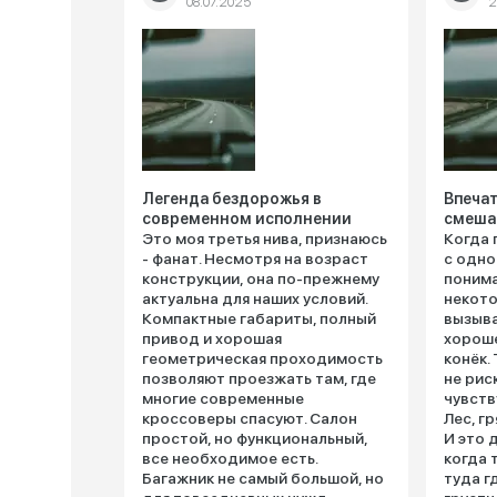
08.07.2025
2
Легенда бездорожья в
Впечат
современном исполнении
смеша
Это моя третья нива, признаюсь
Когда 
- фанат. Несмотря на возраст
с одно
конструкции, она по-прежнему
понима
актуальна для наших условий.
некото
Компактные габариты, полный
вызыва
привод и хорошая
хороше
геометрическая проходимость
конёк.
позволяют проезжать там, где
не рис
многие современные
чувств
кроссоверы спасуют. Салон
Лес, гр
простой, но функциональный,
И это 
все необходимое есть.
когда 
Багажник не самый большой, но
туда г