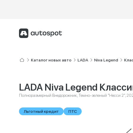
Каталог новых авто
LADA
Niva Legend
Кла
LADA Niva Legend Класси
Полноразмерный Внедорожник, Темно-зеленый "Несси 2", 20
Льготный кредит
ПТС