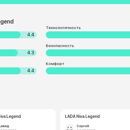
egend
Технологичность
4.4
Безопасность
4.3
Комфорт
4.4
iva Legend
LADA Niva Legend
авид
Сергей