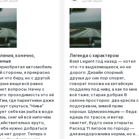
2.05.2025
22.05.2025
ления, конечно,
Легенда с характером
нные
Взял Legent год назад — хотел
приобретал автомобиль
что-то выделяющееся, но не
й стороны, я прекрасно
дорого. Дизайн спорный:
л что беру, но с другой
друзья до сих пор спорят,
рые вещи всё равно
говорят похожа на китайскую
ют вопросы. Начну с
подделку под ниву, а как по мне
го: проходимость это её
всё таже, старая добрая. В
 Там, где паркетники даже
салоне просторно: два кресла с
кнут сунуться, "Нива"
подогревом, зимой прям
ует себя как рыба в воде.
хорошо. Шумоизоляция — беда:
язь, снег ей всё нипочём.
едешь по трассе, и ветер
действительно круто,
свистит, будто окна открыты.
тебе нужно добраться
Расход 11 литров по городу —
де нет дорог. Теперь о
для внедорожника норма, но на