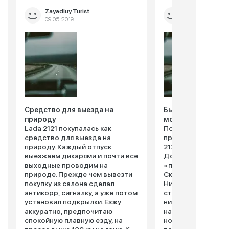
Zayadluy Turist
Ло172945
09.05.2019
12.04.2019
Средство для выезда на
Были очень рады
природу
монстрику
Lada 2121 покупалась как
Полгода назад ре
средство для выезда на
приобрести с муже
природу. Каждый отпуск
2121 с объёмом дви
выезжаем дикарями и почти все
До этого я ездила
выходные проводим на
«пятнашке» да «с
природе. Прежде чем вывезти
Скажу сразу, что, 
покупку из салона сделал
Ниву свою прежн
антикорр, сигналку, а уже потом
старенькую 99 мо
установил подкрылки. Езжу
нисколько не расс
аккуратно, предпочитаю
наоборот, были б
спокойную плавную езду, на
новому монстрику.