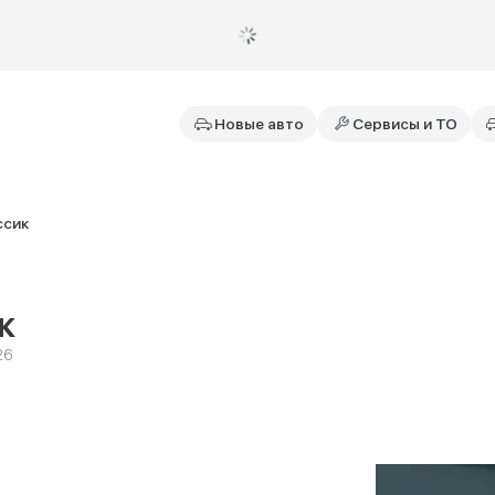
Новые авто
Сервисы и ТО
ссик
к
26