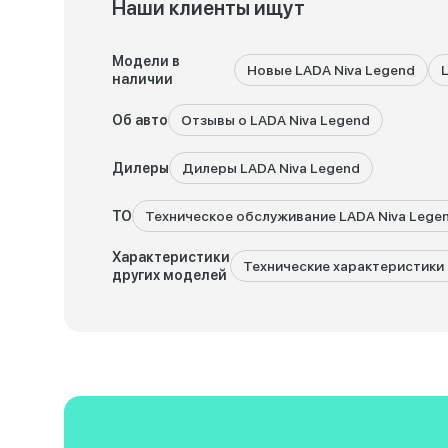
Наши клиенты ищут
Модели в
Новые LADA Niva Legend
наличии
Об авто
Отзывы о LADA Niva Legend
Дилеры
Дилеры LADA Niva Legend
ТО
Техническое обслуживание LADA Niva Lege
Характеристики
Технические характеристики 
других моделей