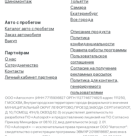
Шиномонтаж
Тольятти
Самара
Екатеринбург
Все города
Авто с пробегом
Каталог авто с пробегом
Описание продукта
Заказ автомобиля
Политика
Выкуп
конфиденциальности
Правила работы программы
Партнёрам
Пользовательское
О нас
соглашение
Сотрудничество
Согласие на получение
Контакты
рекламных рассылок
Личный кабинет партнера
Политика для контента,
генерируемого
пользователями
ООО «Автоспот» (ИНН 7715936827 ОРГН 1127746774825 адрес 111250,
Г.МОСКВА, Внутригородская территория города федерального значения
МУНИЦИПАЛЬНЫЙ ОКРУГ ЛЕФОРТОВО, ПРОЕЗД ЗАВОДА СЕРП И МОЛОТ,
Д. 10, ПОМЕЩ. 41Н/9, ОКВЭД 62.0) осуществляет деятельность по
разработке ПО «Autospot» и предоставлению лицензий на ПО. Согласно
Приказу Минцифры от 08.10.22, вид деятельности (код): 2.01.
ПО «Autospot» — исключительные права принадлежат ООО "Автоспот":
свидетельство о регистрации программы ЭВМ № 2018618687, внесена в